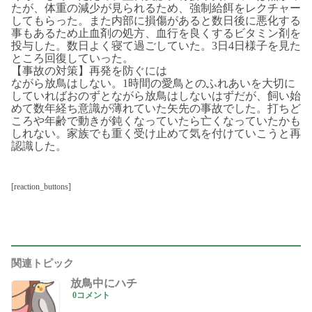
たが、体重の減少が見られるため、強制給餌をレクチャー
してもらった。また内部に損傷があると数日後に悪化する
事もあるため止血剤の処方、血行を良くするビタミン剤を
投与した。数日よく寝て過ごしていた。3日4日様子を見た
ところ回復していった。
【事故の対策】再発を防ぐには
ながら放鳥はしない。1時間の愛鳥とのふれあいを大切に
していればおのずとながら放鳥はしないはずだが、飼い始
めて数年経ち意識が薄れていた矢先の事故でした。打ちど
ころや年齢で動きが鈍くなっていたら亡くなっていたかも
しれない。家族でも重く受け止めて気を付けていこうと再
認識した。
[reaction_buttons]
関連トピック
放鳥中にハチ
0コメント