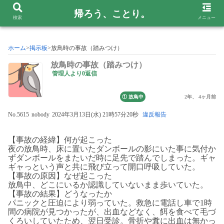
帰ろう、ことり。
検索
メニュー
>
掲示板
>
放鳥時の事故（踏みつけ）
放鳥時の事故（踏みつけ）
管理人より0返信
① 放鳥中
2年、 4ヶ月前
No.5615
nobody
2024年3月13日(水) 21時57分20秒
違反報告
【事故の経緯】何が起こった
夜の放鳥時、床に置いたダンボールの影にいた事に気付か
ずダンボールをまたいだ時に足先で踏んでしまった。ギャ
ギャっという声と共に飛び立って開口呼吸していた。
【事故の原因】なぜ起こった
放鳥中、どこにいるか認識していないまま歩いていた。
【事故の結果】どうなったか
パニックと圧迫により弱っていた。救急に電話し車で1時
間の病院が見つかったが、出血などなく、餌を食べて毛づ
くろいしていたため、翌日受診。骨折や糞に出血は無かっ