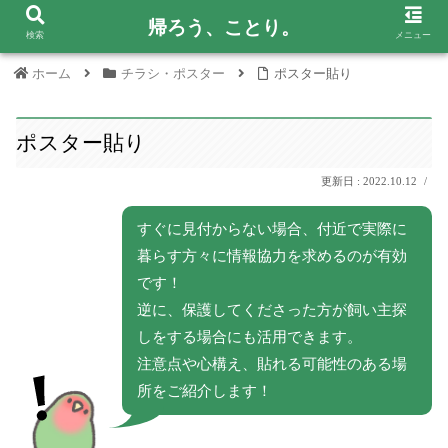
帰ろう、ことり。
検索
メニュー
ホーム
チラシ・ポスター
ポスター貼り
ポスター貼り
2022.10.12
すぐに見付からない場合、付近で実際に
暮らす方々に情報協力を求めるのが有効
です！
逆に、保護してくださった方が飼い主探
しをする場合にも活用できます。
注意点や心構え、貼れる可能性のある場
所をご紹介します！