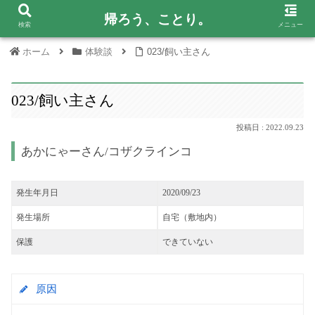
帰ろう、ことり。
検索
メニュー
ホーム
体験談
023/飼い主さん
023/飼い主さん
2022.09.23
あかにゃーさん/コザクラインコ
発生年月日
2020/09/23
発生場所
自宅（敷地内）
保護
できていない
原因